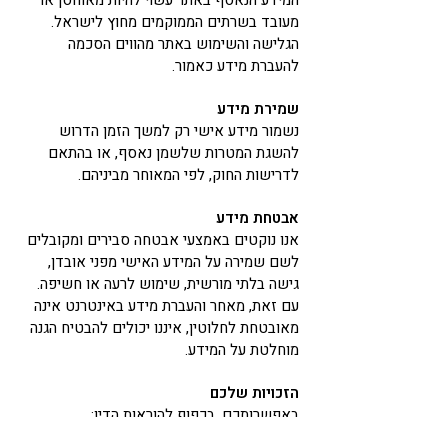
המידע הנאסף באתר עשוי להיות מאוחסן או
מעובד בשרתים הממוקמים מחוץ לישראל.
הגלישה והשימוש באתר מהווים הסכמה
להעברת מידע כאמור.
שמירת מידע
נשמור מידע אישי רק למשך הזמן הדרוש
להשגת המטרות שלשמן נאסף, או בהתאם
לדרישות החוק, לפי המאוחר מביניהם.
אבטחת מידע
אנו נוקטים באמצעי אבטחה סבירים ומקובלים
לשם שמירה על המידע האישי מפני אובדן,
גישה בלתי מורשית, שימוש לרעה או חשיפה.
עם זאת, מאחר והעברת מידע באינטרנט אינה
מאובטחת לחלוטין, איננו יכולים להבטיח הגנה
מוחלטת על המידע.
הזכויות שלכם
באפשרותכם, בכפוף להוראות הדין:
לבקש לעיין במידע האישי הנשמר אודותיכם.